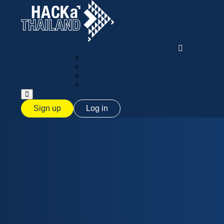
Home
About
HACKaTHAILAND E-Learning
Contact
Downl
Curriculum
Inspiration Talk
Partner’s Course
Academic Course
Sign up
Log in