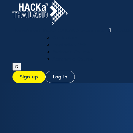
Home
About
HACKaTHAILAND E-Learning
Contact
Do
Curriculum
Inspiration Talk
Partner’s Course
Academic Course
Sign up
Log in