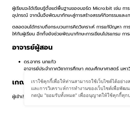
ผู้เรียนจะได้เรียนรู้ตั้งแต่พื้นฐานของบอร์ด Micro:bit เ
อุปกรณ์ จากนั้นจึงพัฒนาทักษะสู่การสร้างสรรค์กิจกรรมและ
ตลอดจนได้ทราบถึงกระบวนการคิดวิเคราะห์ การแก้ปัญหา กา
ให้กับผู้เรียน อีกทั้งยังช่วยพัฒนาทักษะการเขียนโปรแกรม ก
อาจารย์ผู้สอน
ดร.อาทร นกแก้ว
อาจารย์ประจำภาควิชาการศึกษา คณะศึกษาศาสตร์ มหาว
เกณฑ์การพิจารณา
เราใช้คุกกี้เพื่อให้ท่านสามารถใช้เว็บไซต์ได้อ
และการวิเคราะห์การทำงานของเว็บไซต์เพื่อพัฒนาบ
กดปุ่ม "ยอมรับทั้งหมด" เพื่ออนุญาตให้ใช้คุกกี้ทุ
ผู้เข้าเรียนต้องเข้าเรียนให้จบ และทำแบบทดสอบผ่าน 80% ผู้