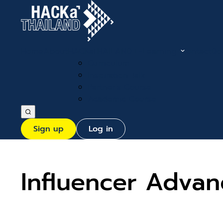
Home
About
HACKaTHAILAND E-Learning
Contact
Do
Curriculum
Inspiration Talk
Partner’s Course
Academic Course
Sign up
Log in
Influencer Advan